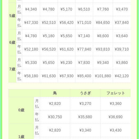
月
¥4,340
¥4,780
¥5,170
¥6,510
¥7,760
¥3,470
払
5歳
年
¥47,330
¥52,510
¥56,420
¥71,010
¥84,650
¥37,840
払
月
¥4,780
¥5,180
¥5,650
¥7,140
¥8,600
¥3,640
払
6歳
年
¥52,180
¥56,520
¥61,620
¥77,840
¥93,810
¥39,710
払
月
¥5,330
¥5,650
¥6,230
¥7,830
¥9,340
¥3,860
払
7歳
年
¥58,180
¥61,630
¥67,930
¥85,400
¥101,880
¥42,120
払
鳥
うさぎ
フェレット
月
¥2,820
¥3,270
¥3,360
払
0歳
年
¥30,750
¥35,680
¥36,690
払
月
¥2,820
¥3,340
¥3,430
払
1歳