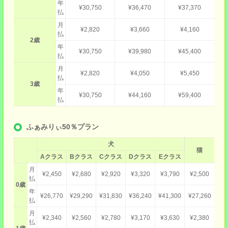
年
¥30,750
¥36,470
¥37,370
払
月
¥2,820
¥3,660
¥4,160
払
2歳
年
¥30,750
¥39,980
¥45,400
払
月
¥2,820
¥4,050
¥5,450
払
3歳
年
¥30,750
¥44,160
¥59,400
払
ふぁみりぃ50％プラン
犬
猫
Aクラス
Bクラス
Cクラス
Dクラス
Eクラス
月
¥2,450
¥2,680
¥2,920
¥3,320
¥3,790
¥2,500
払
0歳
年
¥26,770
¥29,290
¥31,830
¥36,240
¥41,300
¥27,260
払
月
¥2,340
¥2,560
¥2,780
¥3,170
¥3,630
¥2,380
払